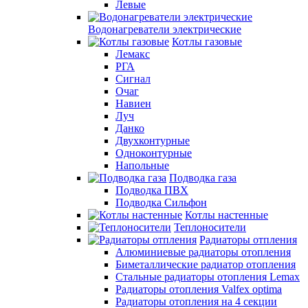
Левые
Водонагреватели электрические
Котлы газовые
Лемакс
РГА
Сигнал
Очаг
Навиен
Луч
Данко
Двухконтурные
Одноконтурные
Напольные
Подводка газа
Подводка ПВХ
Подводка Сильфон
Котлы настенные
Теплоносители
Радиаторы отпления
Алюминиевые радиаторы отопления
Биметаллические радиатор отопления
Стальные радиаторы отопления Lemax
Радиаторы отопления Valfex optima
Радиаторы отопления на 4 секции