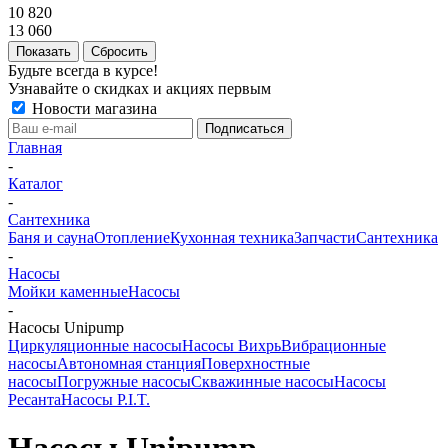
10 820
13 060
Сбросить
Будьте всегда в курсе!
Узнавайте о скидках и акциях первым
Новости магазина
Главная
-
Каталог
-
Сантехника
Баня и сауна
Отопление
Кухонная техника
Запчасти
Сантехника
-
Насосы
Мойки каменные
Насосы
-
Насосы Unipump
Циркуляционные насосы
Насосы Вихрь
Вибрационные
насосы
Автономная станция
Поверхностные
насосы
Погружные насосы
Скважинные насосы
Насосы
Ресанта
Насосы P.I.T.