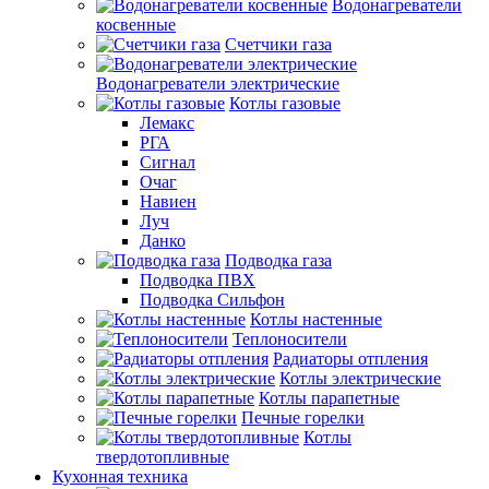
Водонагреватели
косвенные
Счетчики газа
Водонагреватели электрические
Котлы газовые
Лемакс
РГА
Сигнал
Очаг
Навиен
Луч
Данко
Подводка газа
Подводка ПВХ
Подводка Сильфон
Котлы настенные
Теплоносители
Радиаторы отпления
Котлы электрические
Котлы парапетные
Печные горелки
Котлы
твердотопливные
Кухонная техника