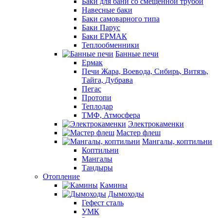
Баки для бани со смещенной трубой
Навесные баки
Баки самоварного типа
Баки Парус
Баки ЕРМАК
Теплообменники
Банные печи
Ермак
Печи Жара, Воевода, Сибирь, Витязь,
Тайга, Дубрава
Пегас
Протопи
Теплодар
ТМФ, Атмосфера
Электрокаменки
Мастер флеш
Мангалы, коптильни
Коптильни
Мангалы
Тандыры
Отопление
Камины
Дымоходы
Гефест сталь
УМК