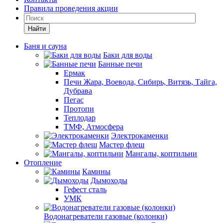
Правила проведения акции
Найти
Баня и сауна
Баки для воды
Банные печи
Ермак
Печи Жара, Воевода, Сибирь, Витязь, Тайга,
Дубрава
Пегас
Протопи
Теплодар
ТМФ, Атмосфера
Электрокаменки
Мастер флеш
Мангалы, коптильни
Отопление
Камины
Дымоходы
Гефест сталь
УМК
Водонагреватели газовые (колонки)